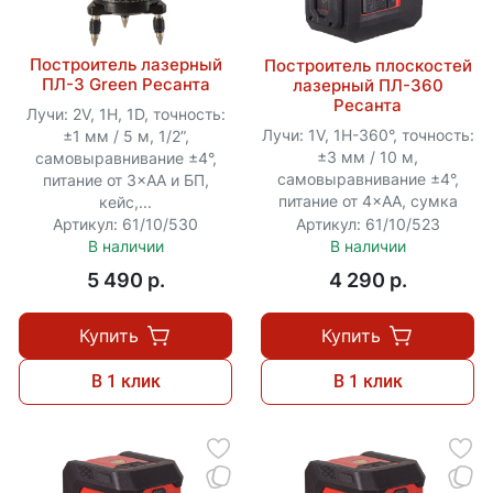
Построитель лазерный
Построитель плоскостей
ПЛ-3 Green Ресанта
лазерный ПЛ-360
Ресанта
Лучи: 2V, 1H, 1D, точность:
Лучи: 1V, 1H-360°, точность:
±1 мм / 5 м, 1/2”,
±3 мм / 10 м,
самовыравнивание ±4°,
самовыравнивание ±4°,
питание от 3×АА и БП,
питание от 4×АА, сумка
кейс,...
Артикул: 61/10/530
Артикул: 61/10/523
В наличии
В наличии
5 490 p.
4 290 p.
Купить
Купить
В 1 клик
В 1 клик