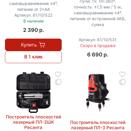
Лучи: 1V, 1H-360º,
самовыравнивание ±4°,
точность: ±1,5 мм / 5 м,
питание от 2×АА
самовыравнивание ±4°,
Артикул: 61/10/522
питание от встроенной АКБ,
В наличии
сумка
2 390 p.
Артикул: 61/10/531
Купить
Скоро в продаже
6 690 p.
В 1 клик
Построитель плоскостей
лазерный ПЛ-2ШК
Построитель плоскостей
Ресанта
лазерный ПЛ-3 Ресанта