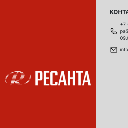
КОНТ
+7 
раб
09.
inf