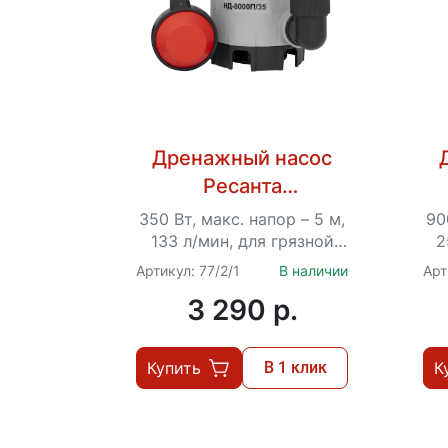
Дренажный насос
Ресанта
НД-8000П/35
350 Вт, макс. напор – 5 м,
90
133 л/мин, для грязной
2
воды, диаметр
Артикул: 77/2/1
В наличии
Арт
пропускаемых частиц –
п
3 290 p.
35 мм, 1.25“
Купить
В 1 клик
К