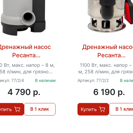
Дренажный насос
Дренажный насо
Ресанта
Ресанта
НД-15500П/35B
НД-15500Н/35
0 Вт, макс. напор – 8 м,
1100 Вт, макс. напор –
58 л/мин, для грязной
м, 258 л/мин, для гряз
воды, диаметр
воды, диаметр
икул: 77/2/4
В наличии
Артикул: 77/2/2
В нал
ропускаемых частиц –
пропускаемых частиц
4 790 p.
6 190 p.
35 мм,...
35 мм,...
упить
В 1 клик
Купить
В 1 кли