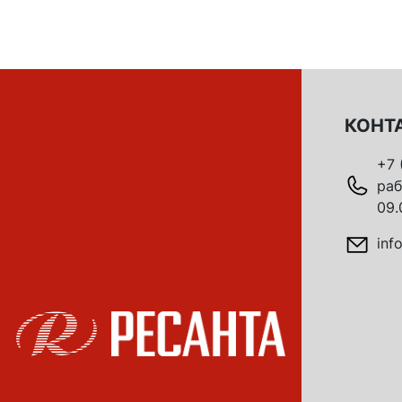
КОНТ
+7 
раб
09.
inf