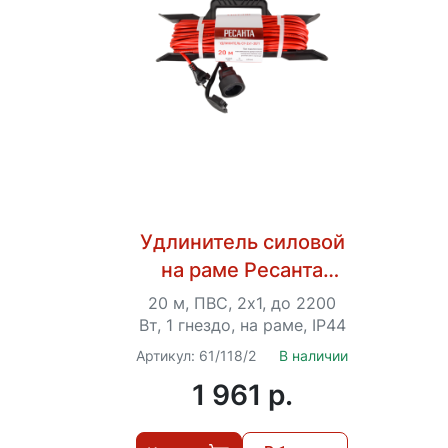
Удлинитель силовой
на раме Ресанта
СУ-2х1-20/1 (IP44)
20 м, ПВС, 2х1, до 2200
Вт, 1 гнездо, на раме, IP44
Артикул: 61/118/2
В наличии
1 961 p.