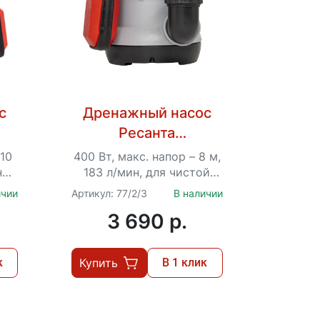
с
Дренажный насос
Ресанта
НД-11000П/5
 10
400 Вт, макс. напор – 8 м,
ной
183 л/мин, для чистой
воды, диаметр
ичии
Артикул: 77/2/3
В наличии
 –
пропускаемых частиц – 5
3 690 p.
мм, 1.5“
к
Купить
В 1 клик