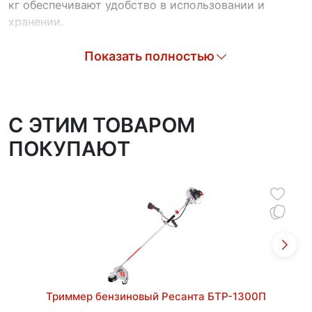
кг обеспечивают удобство в использовании и
хранении.
В отличие от бензиновых моделей, электрическая
Показать полностью
газонокосилка Ресанта КР-1500 ЭТ не требует
дополнительного ухода и не имеет ограничений по
времени непрерывной работы. Преимуществом
является отсутствие вредных выхлопов и низкий
C ЭТИМ ТОВАРОМ
уровень шума. Рукоятка имеет телескопическую
ПОКУПАЮТ
направляющую и способна подстраиваться под
рост оператора. Прорезиненная накладка делает
управление газонокосилкой простым и удобным.
Триммер бензиновый Ресанта БТР-1300П