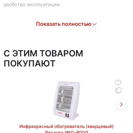
удобство эксплуатации.
Высокий уровень пожарной безопасности
обеспечен наличием надежной системы
Показать полностью
термозащиты, защищающей оборудование от
перегрева и увеличивающей срок службы
устройства.
C ЭТИМ ТОВАРОМ
Уровень пылевлагозащиты соответствует стандарту
ПОКУПАЮТ
IP20, это означает, что устройство достаточно
защищено от крупных загрязнений и прямого
контакта с руками, но не рассчитано на влажные
условия эксплуатации.
Инфракрасный обогреватель (кварцевый)
Ресанта ИКО-800Л