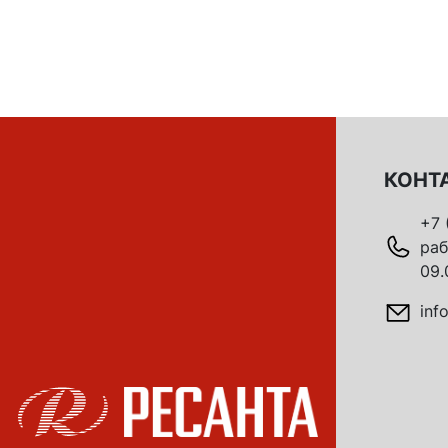
КОНТ
+7 
раб
09.
inf