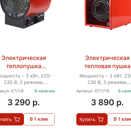
Электрическая
Электрическая
теплопушка
тепловая пушка
РЕСАНТА
РЕСАНТА
ощность – 3 кВт, 220-
Мощность – 3 кВт, 22
ТЭП-3000К
ТЭП-3000Н
230 В, 2 режима,
230 В, 3 режима,
ерморегулятор, вес – 3
терморегулятор, вес – 
икул: 67/1/8
В наличии
Артикул: 67/1/18
В нал
кг
кг
3 290 p.
3 890 p.
упить
В 1 клик
Купить
В 1 кли