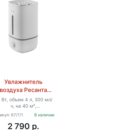
Увлажнитель
воздуха Ресанта
УВ-3
 Вт, объем 4 л, 300 мл/
ч, на 40 м²,
ультразвуковой
икул: 67/7/1
В наличии
2 790 p.