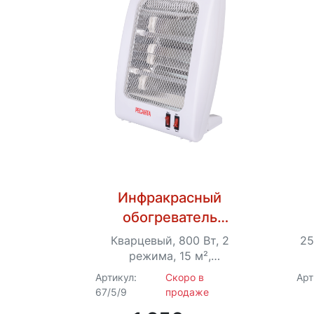
Инфракрасный
обогреватель
(кварцевый) Ресанта
Кварцевый, 800 Вт, 2
25
ИКО-800Л
режима, 15 м²,
напольный, белый
Артикул:
Скоро в
Арт
67/5/9
продаже