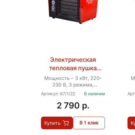
Электрическая
тепловая пушка
РЕСАНТА
Мощность – 3 кВт, 220-
М
ТЭПК-3000
230 В, 3 режима,
терморегулятор, вес – 3.1
т
Артикул: 67/1/22
В наличии
Арт
кг
2 790 p.
Купить
В 1 клик
К