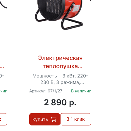
Электрическая
теплопушка
РЕСАНТА
0-
Мощность – 3 кВт, 220-
ТЭПК-3000K
230 В, 3 режима,
5.2
терморегулятор, вес – 2.4
ичии
Артикул: 67/1/27
В наличии
кг
2 890 p.
к
Купить
В 1 клик