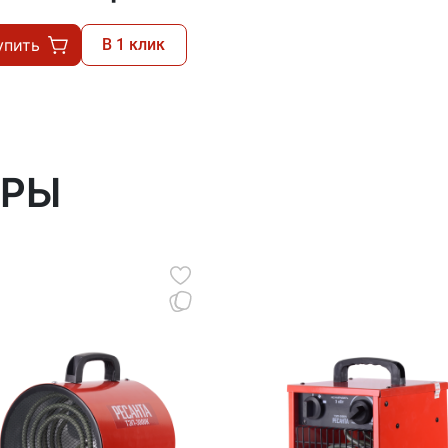
упить
В 1 клик
АРЫ