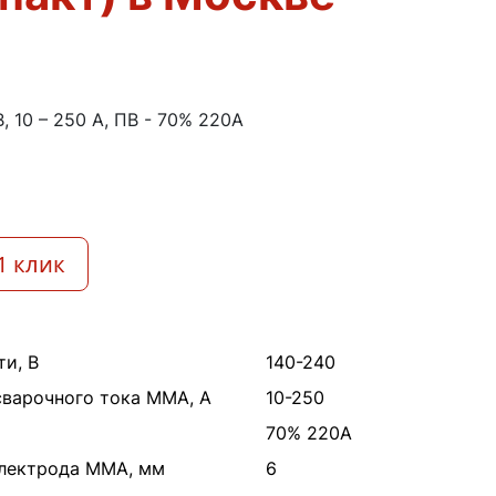
, 10 – 250 А, ПВ - 70% 220А
1 клик
и, В
140-240
сварочного тока MMA, А
10-250
70% 220А
лектрода MMA, мм
6