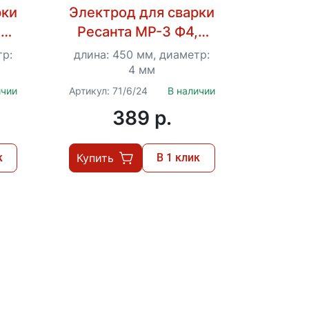
рки
Электрод для сварки
Элект
,0
Ресанта МР-3 Ф4,0
Реса
Пачка 1 кг
тр:
длина: 450 мм, диаметр:
длина:
4 мм
ичии
Артикул: 71/6/24
В наличии
Артикул:
389 p.
к
Купить
В 1 клик
Купит