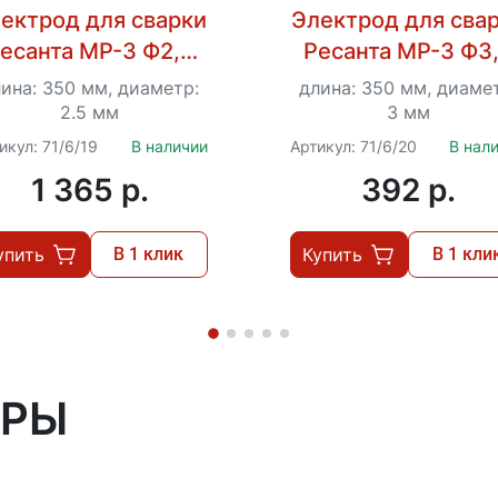
ектрод для сварки
Электрод для сва
есанта МР-3 Ф2,5
Ресанта МР-3 Ф3
Пачка 3 кг
Пачка 1 кг
ина: 350 мм, диаметр:
длина: 350 мм, диаме
2.5 мм
3 мм
икул: 71/6/19
В наличии
Артикул: 71/6/20
В нал
1 365 p.
392 p.
упить
В 1 клик
Купить
В 1 кли
АРЫ