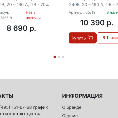
В, 20 – 160 А, ПВ - 70%
240В, 20 – 190 А, ПВ -
икул:
Нет в
Артикул: 65/19
В нал
/65/18
наличии
10 390 p.
8 690 p.
Купить
В 1 кли
АКТЫ
ИНФОРМАЦИЯ
(495) 151-67-68 график
О бренде
оты контакт центра
Сервис