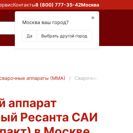
ервис
Контакты
8 (800) 777-35-42
Москва
✖
Москва ваш город?
Да
Выбрать другой город
сварочные аппараты (ММА)
Сварочный аппарат инв
й аппарат
ый Ресанта САИ
пакт) в Москве