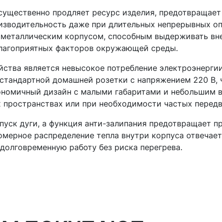
существенно продляет ресурс изделия, предотвращает
изводительность даже при длительных непрерывных о
 металлическим корпусом, способным выдерживать вне
благоприятных факторов окружающей среды.
ства является невысокое потребление электроэнергии
 стандартной домашней розетки с напряжением 220 В, 
гономичный дизайн с малыми габаритами и небольшим 
х пространствах или при необходимости частых перед
апуск дуги, а функция анти-залипания предотвращает 
номерное распределение тепла внутри корпуса отвечае
олговременную работу без риска перегрева.