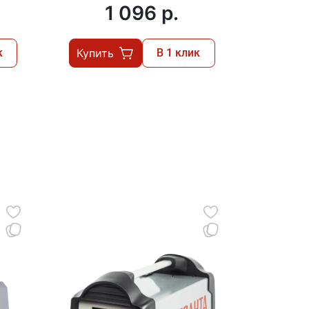
1 096 p.
к
Купить
В 1 клик
Купит