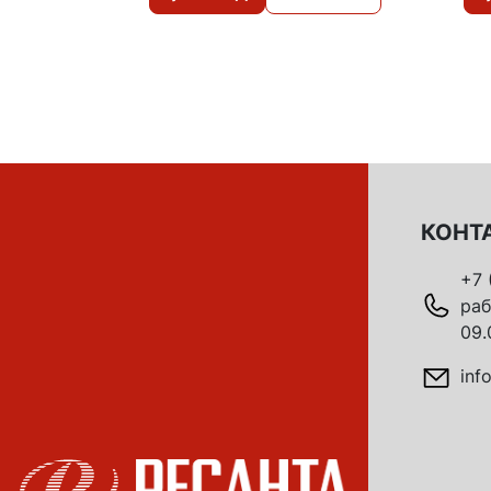
КОНТ
+7 
раб
09.
inf