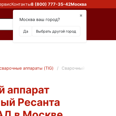
ервис
Контакты
8 (800) 777-35-42
Москва
✖
Москва ваш город?
Да
Выбрать другой город
сварочные аппараты (TIG)
Сварочный аппарат инве
й аппарат
ый Ресанта
АД в Москве