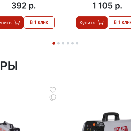
392 p.
1 105 p.
упить
В 1 клик
Купить
В 1 кли
АРЫ