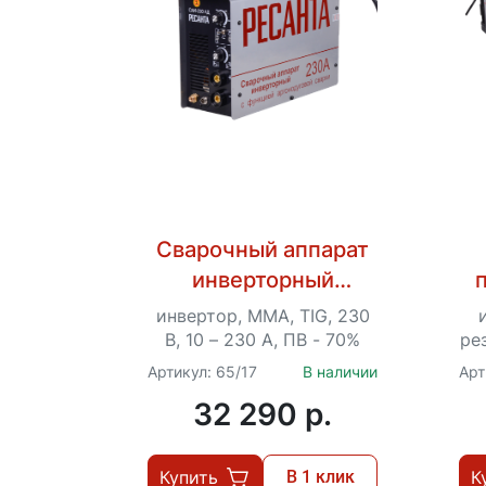
Сварочный аппарат
инверторный
Ресанта САИ-230 АД
инвертор, MMA, TIG, 230
(аргонодуговой)
В, 10 – 230 А, ПВ - 70%
рез
Артикул: 65/17
В наличии
Арт
32 290 p.
Купить
В 1 клик
К