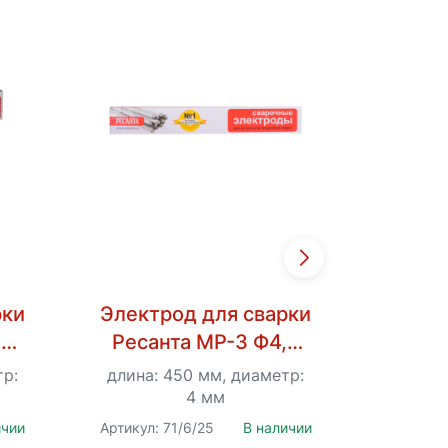
рки
Электрод для сварки
,0
Ресанта МР-3 Ф4,0
элек
Пачка 3 кг
ем Ре
тр:
длина: 450 мм, диаметр:
длина
4 мм
ичии
Артикул: 71/6/25
В наличии
Артикул: