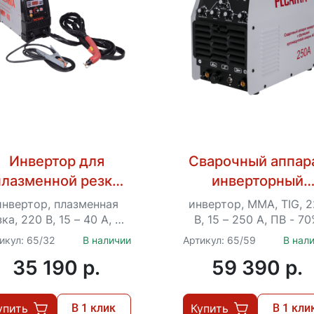
Инвертор для
Сварочный аппар
плазменной резки
инверторный
Ресанта ИПР-40
Ресанта САИ-250 
инвертор, плазменная
инвертор, MMA, TIG, 
(AC/DC)
ка, 220 В, 15 – 40 А, ПВ
В, 15 – 250 А, ПВ - 7
- 70%
икул: 65/32
В наличии
Артикул: 65/59
В нал
35 190 p.
59 390 p.
упить
В 1 клик
Купить
В 1 кли