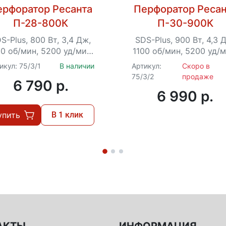
ерфоратор Ресанта
Перфоратор Ресан
П-28-800К
П-30-900К
S-Plus, 800 Вт, 3,4 Дж,
SDS-Plus, 900 Вт, 4,3 
00 об/мин, 5200 уд/мин,
1100 об/мин, 5200 уд/м
2.7 кг, кейс
2.7 кг, кейс
икул: 75/3/1
В наличии
Артикул:
Скоро в
75/3/2
продаже
6 790 p.
6 990 p.
упить
В 1 клик