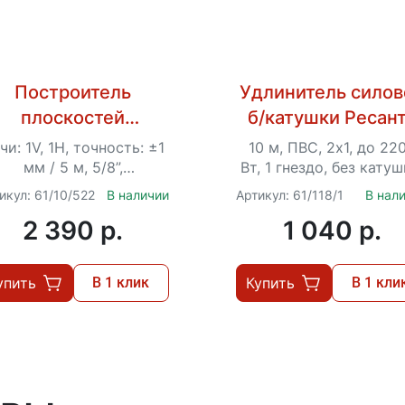
Построитель
Удлинитель силов
плоскостей
б/катушки Ресан
лазерный ПЛ-2
СУ-2х1-10/0 (IP4
чи: 1V, 1H, точность: ±1
10 м, ПВС, 2х1, до 22
Ресанта
мм / 5 м, 5/8”,
Вт, 1 гнездо, без катуш
амовыравнивание ±4°,
IP44
икул: 61/10/522
В наличии
Артикул: 61/118/1
В нал
питание от 2×АА
2 390 p.
1 040 p.
упить
В 1 клик
Купить
В 1 кли