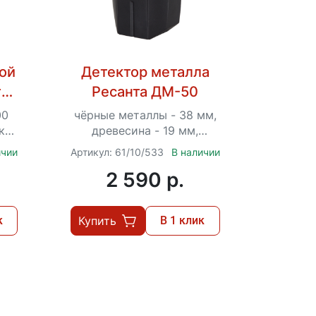
ой
Детектор металла
та
Ресанта ДМ-50
4)
00
чёрные металлы - 38 мм,
ки,
древесина - 19 мм,
медный кабель (под
ичии
Артикул: 61/10/533
В наличии
напряжением) - 50 мм
2 590 p.
к
Купить
В 1 клик