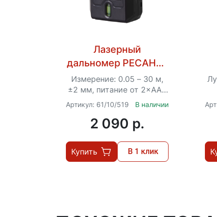
Лазерный
дальномер РЕСАНТА
ДЛ-30
Измерение: 0.05 – 30 м,
Лу
±2 мм, питание от 2×ААА
1.5V
с
Артикул: 61/10/519
В наличии
Арт
2 090 p.
Купить
В 1 клик
К