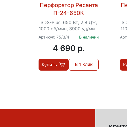
Перфоратор Ресанта
П
П-24-650К
SDS-Plus, 650 Вт, 2,8 Дж,
SD
1000 об/мин, 3900 уд/мин,
11
2.3 кг, кейс
Артикул: 75/3/4
В наличии
Арт
4 690 p.
Купить
В 1 клик
К