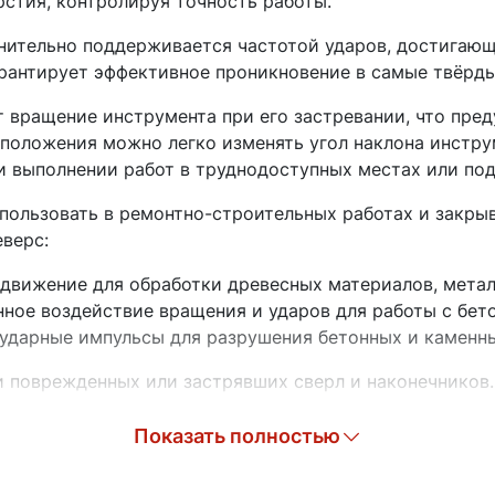
рстия, контролируя точность работы.
ительно поддерживается частотой ударов, достигающе
гарантирует эффективное проникновение в самые твёрд
 вращение инструмента при его застревании, что пре
положения можно легко изменять угол наклона инстру
ри выполнении работ в труднодоступных местах или по
ользовать в ремонтно-строительных работах и закрыв
еверс:
движение для обработки древесных материалов, метал
ное воздействие вращения и ударов для работы с бе
ударные импульсы для разрушения бетонных и каменных
и поврежденных или застрявших сверл и наконечников.
трумент от механических повреждений и ударов, обес
Показать полностью
нутрь инструмента, что продлевает срок его службы. 
а кейс для переноски обеспечивает хранение и перенос