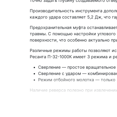
точно задать глубину создаваемого отве
Производительность инструмента дополн
каждого удара составляет 5,2 Дж, что 
Предохранительная муфта останавливает
травмы. С помощью настройки углового 
поверхности, что особенно актуально п
Различные режимы работы позволяют исп
Ресанта П-32-1000К имеет 3 режима и р
Сверление — простое вращательное 
Сверление с ударом — комбинирован
Режим отбойного молотка — только 
Наличие реверса полезно при извлечени
Прочный резиновый корпус защищает инс
пыли препятствует проникновению пыли в
позволяет обходиться без удлинителей, 