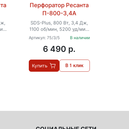
та
Перфоратор Ресанта
Перфо
П-800-3,4А
П
Дж,
SDS-Plus, 800 Вт, 3,4 Дж,
SDS-Plu
ин,
1100 об/мин, 5200 уд/мин,
800 об
2.7 кг, кейс
Артикул: 75/3/5
В наличии
Артикул:
6 490 p.
Купить
В 1 клик
Купит