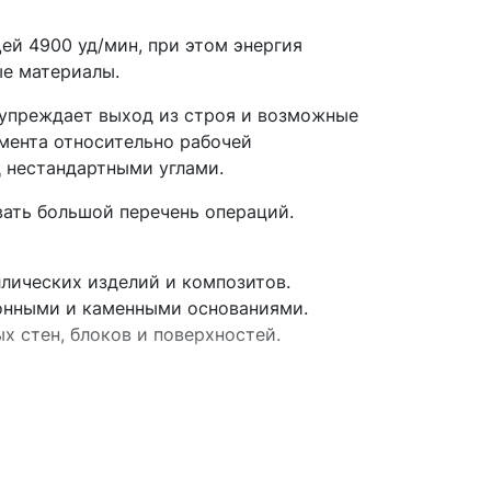
й 4900 уд/мин, при этом энергия
ые материалы.
дупреждает выход из строя и возможные
мента относительно рабочей
д нестандартными углами.
ать большой перечень операций.
лических изделий и композитов.
тонными и каменными основаниями.
 стен, блоков и поверхностей.
печивая комфорт при работе. Защита от
Длина кабеля составляет 4 м, что
 инструмента и его оснастки.