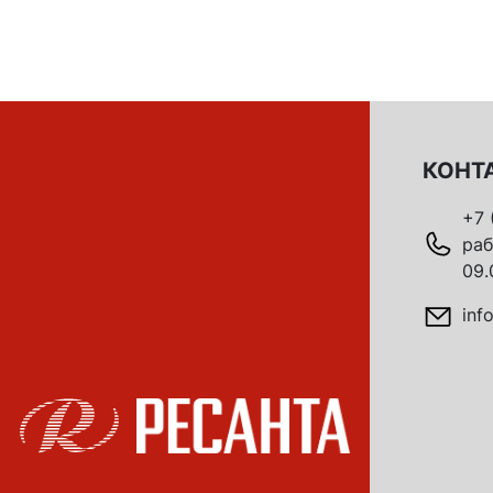
КОНТ
+7 
раб
09.
inf