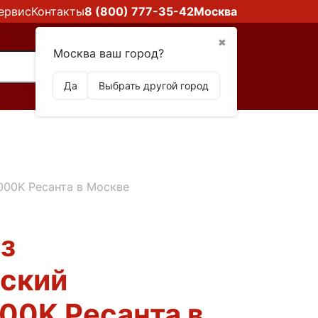
ервис
Контакты
8 (800) 777-35-42
Москва
✖
Москва ваш город?
Да
Выбрать другой город
00K Ресанта в Москве
з
еский
00K Ресанта в