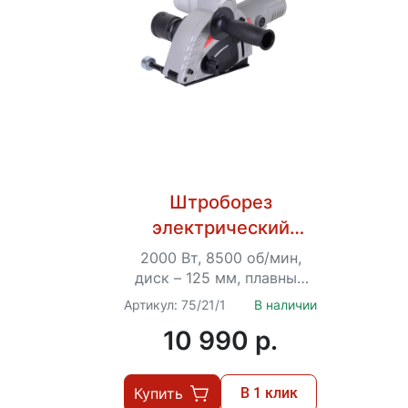
Штроборез
электрический
ШТ-30/2000 Ресанта
2000 Вт, 8500 об/мин,
диск – 125 мм, плавный
пуск, 5 кг
Артикул: 75/21/1
В наличии
10 990 p.
Купить
В 1 клик