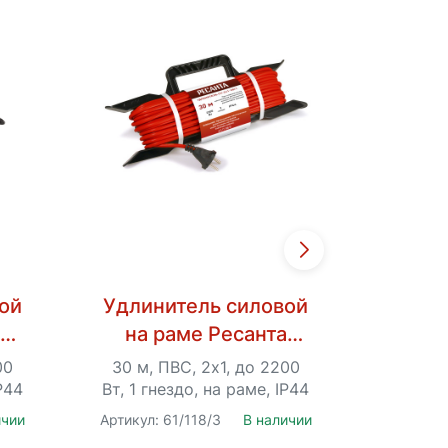
ой
Удлинитель силовой
Перфо
а
на раме Ресанта
)
СУ-2х1-30/1 (IP44)
00
30 м, ПВС, 2х1, до 2200
SDS-Pl
P44
Вт, 1 гнездо, на раме, IP44
1000 об
ичии
Артикул: 61/118/3
В наличии
Артикул: