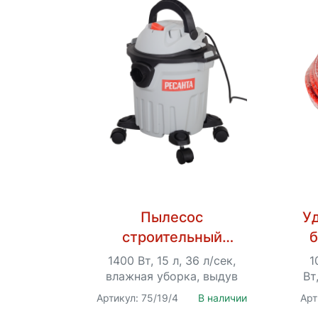
Пылесос
У
строительный
б
Ресанта ПС-1400-15
С
1400 Вт, 15 л, 36 л/сек,
1
влажная уборка, выдув
Вт
Артикул: 75/19/4
В наличии
Арт