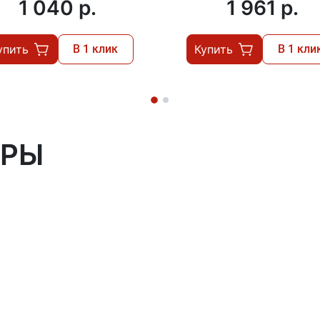
1 040 p.
1 961 p.
упить
В 1 клик
Купить
В 1 кли
АРЫ