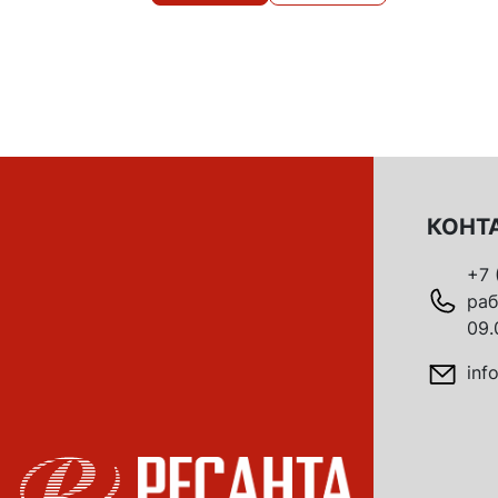
КОНТ
+7 
раб
09.
inf