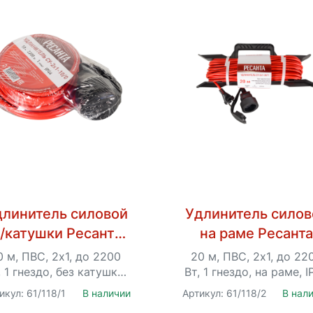
длинитель силовой
Удлинитель силов
/катушки Ресанта
на раме Ресант
У-2х1-10/0 (IP44)
СУ-2х1-20/1 (IP44
0 м, ПВС, 2х1, до 2200
20 м, ПВС, 2х1, до 22
, 1 гнездо, без катушки,
Вт, 1 гнездо, на раме, I
IP44
икул: 61/118/1
В наличии
Артикул: 61/118/2
В нал