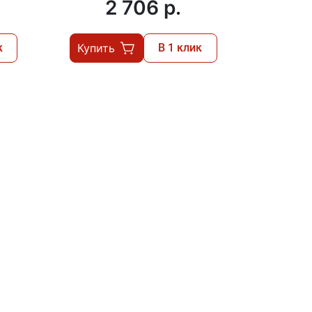
2 706 p.
к
Купить
В 1 клик
Купит