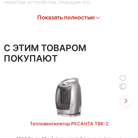
перегрев устройства, повышая его
эксплуатационную надежность.
Показать полностью
Благодаря бесшумной работе радиатор отлично
подойдет для детских комнат, спален и офисов,
поскольку абсолютно не нарушает тишину. Наличие
колесиков позволяет свободно перемещать
C ЭТИМ ТОВАРОМ
обогреватель по квартире или рабочему месту.
ПОКУПАЮТ
Качественное черное лакокрасочное покрытие
придаёт радиатору привлекательный внешний вид и
поможет вписать в любой интерьер.
Тепловентилятор РЕСАНТА ТВК-2