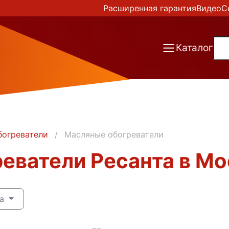
Расширенная гарантия
Видео
С
Каталог
богреватели
Масляные обогреватели
еватели Ресанта в Мо
на