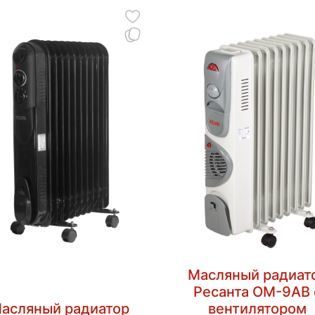
Масляный радиат
Ресанта ОМ-9АВ 
асляный радиатор
вентилятором