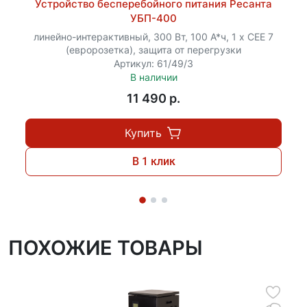
внешних воздействий.
Устройство бесперебойного питания Ресанта
УБП-400
Стабилизатор Ресанта АСН-30000/3-ЭМ сочетает
линейно-интерактивный, 300 Вт, 100 А*ч, 1 х CEE 7
промышленную мощность с высокой точностью
(евророзетка), защита от перегрузки
регулировки, что делает его идеальным выбором
Артикул: 61/49/3
для защиты критически важного оборудования в
В наличии
условиях нестабильного трехфазного напряжения.
11 490 p.
Это надежное решение для объектов, где требуется
бесперебойное питание большой мощности с
Купить
минимальными отклонениями от номинальных
параметров.
В 1 клик
ПОХОЖИЕ ТОВАРЫ