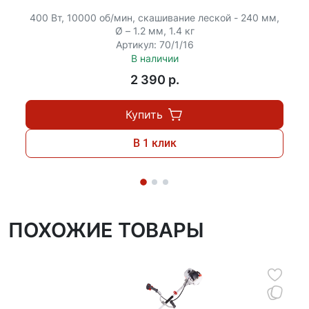
экономичность расхода топлива.
400 Вт, 10000 об/мин, скашивание леской - 240 мм,
Ø – 1.2 мм, 1.4 кг
Модель
Ресанта БТР-1500Р
отличается разборным
Артикул: 70/1/16
типом штанги.
В наличии
2 390 p.
Купить
В 1 клик
ПОХОЖИЕ ТОВАРЫ