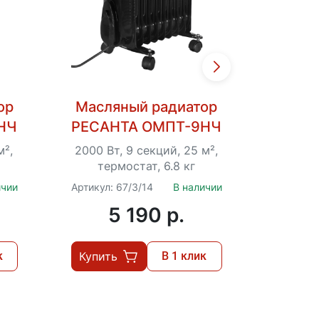
ор
Масляный радиатор
Масл
НЧ
РЕСАНТА ОМПТ-9НЧ
РЕСА
м²,
2000 Вт, 9 секций, 25 м²,
1000 В
термостат, 6.8 кг
тер
ичии
Артикул: 67/3/14
В наличии
Артикул:
5 190 p.
к
Купить
В 1 клик
Купит