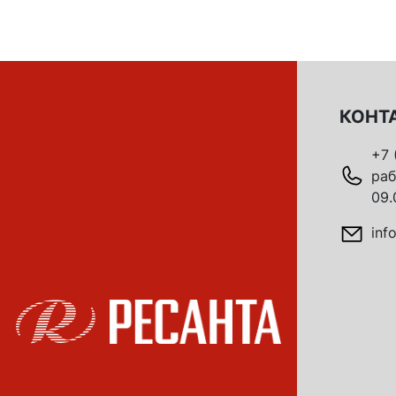
КОНТ
+7 
раб
09.
inf