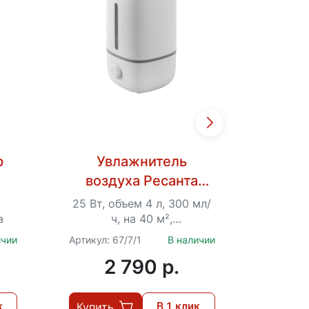
р
Увлажнитель
У
воздуха Ресанта
воз
УВ-3
25 Вт, объем 4 л, 300 мл/
25 Вт,
а
ч, на 40 м²,
ультразвуковой
ультра
ичии
Артикул: 67/7/1
В наличии
Артикул:
индик
2 790 p.
к
Купить
В 1 клик
Купит