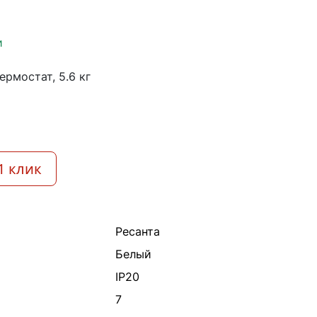
и
термостат, 5.6 кг
1 клик
Ресанта
Белый
IP20
7